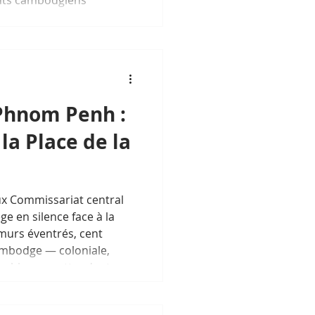
uaire de l'art khmer.
stoire franco-
ier qui ne fait que
Phnom Penh :
la Place de la
ux Commissariat central
 en silence face à la
murs éventrés, cent
ambodge — coloniale,
aphique — attendent un