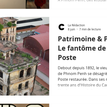
imaginent l'avenir du sanct
Derrière eux, un siècle d'hi
cambodgienne — et un chant
commencer.
La Rédaction
8 juin
7 min de lecture
Patrimoine & 
Le fantôme de 
Poste
Debout depuis 1892, le vie
de Phnom Penh se désagrège
Poste restaurée. Dans ses 
trente ans d'Histoire du C
khmère rouge, cinématogr
verdict.