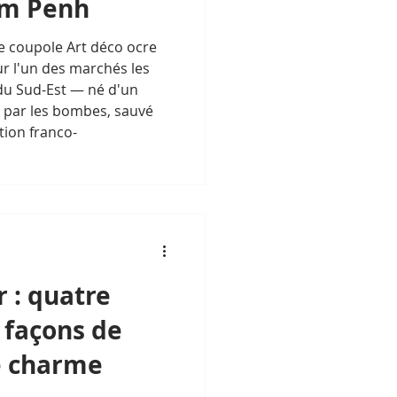
om Penh
ne coupole Art déco ocre
ur l'un des marchés les
du Sud-Est — né d'un
 par les bombes, sauvé
tion franco-
 : quatre
 façons de
e charme