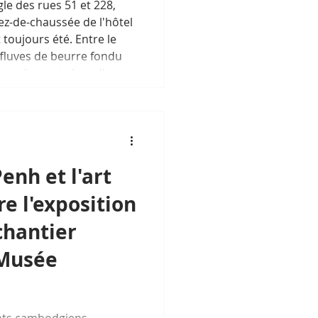
gle des rues 51 et 228,
z-de-chaussée de l'hôtel
 toujours été. Entre le
ffluves de beurre fondu
e et le va-et-vient discret
rsuit tranquillement sa
plus d'une décennie :
rasserie française au cœur
céder à la facilité du
enh et l'art
e l'exposition
chantier
 Musée
nts cambodgiens