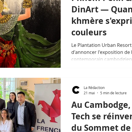
DinArt — Quan
khmère s'expr
couleurs
Le Plantation Urban Resort 
d'annoncer l'exposition de D
contemporain cambodgien,
31 juillet 2026 en son écr
rencontre entre l'excellence
singularité d'une œuvre qui
d'un pays.
La Rédaction
21 mai
5 min de lecture
Au Cambodge, 
Tech se réinve
du Sommet de 