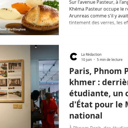
Sur l'avenue Pasteur, à l'an
Khéma Pasteur occupe le re
Arunreas comme s'il y avait
tintement des verres, les e
qui s'échappent de la cuisin
des serveurs, l'endroit pou
mission depuis maintenant 
faire vivre l'esprit de la b
La Rédaction
de Phnom Penh, sans jamais 
10 juin
5 min de lecture
décor pittoresq
Paris, Phnom P
khmer : derrièr
étudiante, un 
d'État pour le
national
À Phnom Penh, des étudia