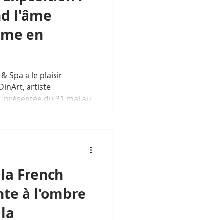
d l'âme
ime en
& Spa a le plaisir
inArt, artiste
 présentée du 31 mai au
in phompenhois. Une
 hôtelière et la
 réinvente le patrimoine
la French
nte à l'ombre
la