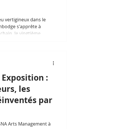
eu vertigineux dans le
ambodge s'apprête à
chain, le vingtième
e — seulement le
 depuis Hanoï en 1997 —,
Tech Phnom Penh vient
 de son label pour la
Exposition :
urs, les
éinventés par
u
 SNA Arts Management à