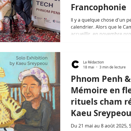
Francophonie
Il y a quelque chose d'un p
calendrier. Alors que le C
accueillir, en novembre pro
Sommet de la Francophoni
deuxième organisé en Asie
la communauté La French 
d'obtenir le renouvellement
La Rédaction
18 mai
3 min de lecture
période 2026–2028.
Phnom Penh & 
Mémoire en fle
rituels cham r
Kaeu Sreypeo
Du 21 mai au 8 août 2025,