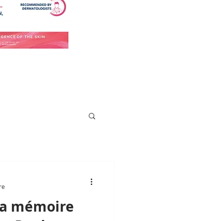
re
la mémoire