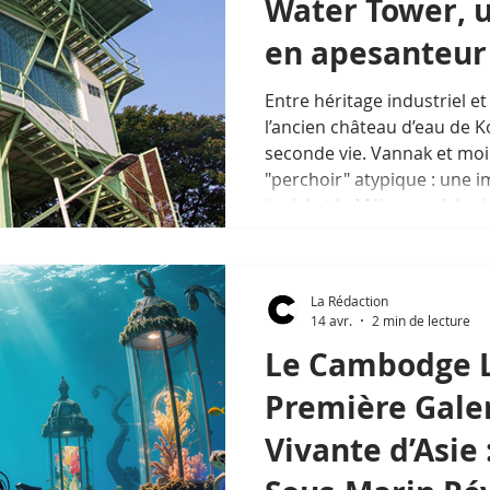
Water Tower, 
en apesanteur
Entre héritage industriel e
l’ancien château d’eau de 
seconde vie. Vannak et moi
"perchoir" atypique : une 
le ciel et le Mékong, où la
la douceur d'un coucher de 
La Rédaction
14 avr.
2 min de lecture
Le Cambodge L
Première Gale
Vivante d’Asie