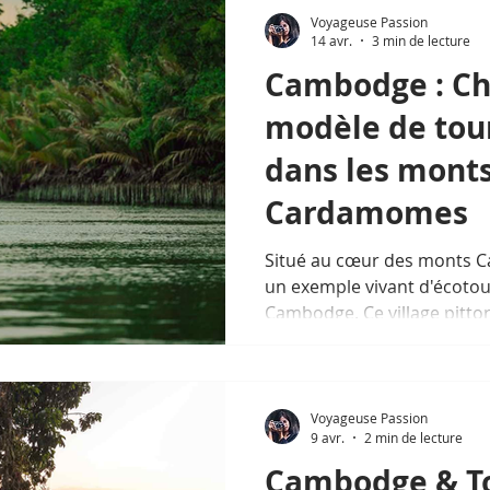
Voyageuse Passion
14 avr.
3 min de lecture
Cambodge : Ch
modèle de tou
dans les mont
Cardamomes
Situé au cœur des monts C
un exemple vivant d'écot
Cambodge. Ce village pittor
Voyageuse Passion
9 avr.
2 min de lecture
Cambodge & To