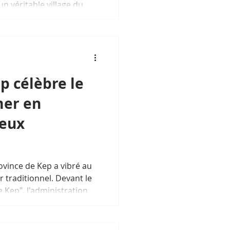
n véritable village du
 des milliers de
ouristes ont investi les
 décors féériques.
p célèbre le
mer en
jeux
rovince de Kep a vibré au
traditionnel. Devant le
 Kep", l'administration
ire alimentaire et des jeux
ve phare pour honorer les