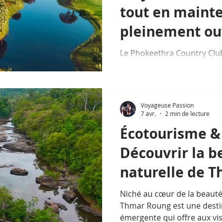
tout en mainte
pleinement ou
Le Phokeethra Country C
Meilleur Golf du Cambodge 
Meilleur Golf du Cambodge 
Awards, s’engage dans une
son club-house pour célébr
Voyageuse Passion
7 avr.
2 min de lecture
Écotourisme &
Découvrir la b
naturelle de 
Niché au cœur de la beaut
Thmar Roung est une desti
émergente qui offre aux vis