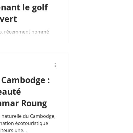
nant le golf
vert
lub, récemment nommé
2025 par l’IAGTO et
2025 par les World Golf
 rénovation majeure de
er son 20e anniversaire.
 Cambodge :
eauté
Thmar Roung
é naturelle du Cambodge,
nation écotouristique
iteurs une...