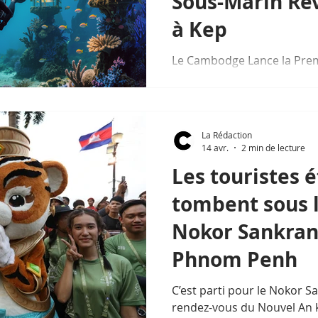
Sous-Marin Ré
à Kep
Le Cambodge Lance la Prem
Vivante d’Asie : Un Musée 
Révolutionnaire à Kep
La Rédaction
14 avr.
2 min de lecture
Les touristes 
tombent sous 
Nokor Sankran
Phnom Penh
C’est parti pour le Nokor S
rendez-vous du Nouvel An 