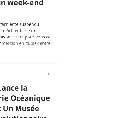
un week-end
t farniente suspendu,
Koh Pich entame une
 avons testé pour vous ce
immersion en duplex entre
 rigueur du métal rencontre
soleil.
ance la
rie Océanique
 : Un Musée