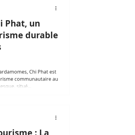
i Phat, un
risme durable
s
ardamomes, Chi Phat est
ourisme communautaire au
esque, situé...
urisme : La