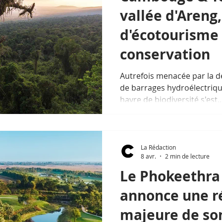
vallée d'Areng
d'écotourisme 
conservation
Autrefois menacée par la dé
de barrages hydroélectrique
havre de biodiversité s'est..
La Rédaction
8 avr.
2 min de lecture
Le Phokeethra
annonce une r
majeure de so