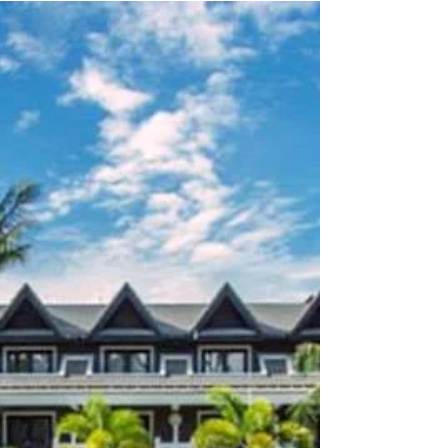
savoir sur les
investissements
Pierre-André Romano, en tant que
spécialiste du tourisme, a accepté
d’aborder les principaux enjeux d’un
secteur très impacté par la crise.