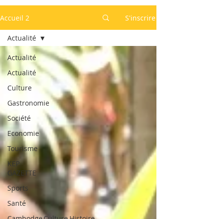
Accueil 2
S'inscrire
Actualité
Actualité
Actualité
Culture
Gastronomie
Société
Economie
Tourisme
KEP
GAZETTE
Sports
Santé
Cambodge,Culture,Histoire,