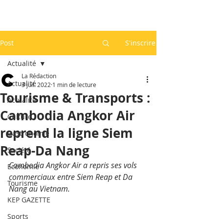
Post
S'inscrire
Actualité
La Rédaction
Actualité
3 juil. 2022
1 min de lecture
Tourisme & Transports :
Actualité
Cambodia Angkor Air
Culture
reprend la ligne Siem
Gastronomie
Reap-Da Nang
Société
Cambodia Angkor Air a repris ses vols 
Economie
commerciaux entre Siem Reap et Da 
Tourisme
Nang au Vietnam. 
KEP GAZETTE
Sports