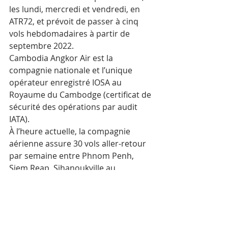
les lundi, mercredi et vendredi, en 
ATR72, et prévoit de passer à cinq 
vols hebdomadaires à partir de 
septembre 2022. 
Cambodia Angkor Air est la 
compagnie nationale et l’unique 
opérateur enregistré IOSA au 
Royaume du Cambodge (certificat de 
sécurité des opérations par audit 
IATA). 
À l’heure actuelle, la compagnie 
aérienne assure 30 vols aller-retour 
par semaine entre Phnom Penh, 
Siem Reap, Sihanoukville au 
Cambodge et Ha Noi, Hô Chi Minh, 
Da Nang au Vietnam. 
Mots-clés :
Cambodge
Actualité
Tourisme
Siem Reap
Danang