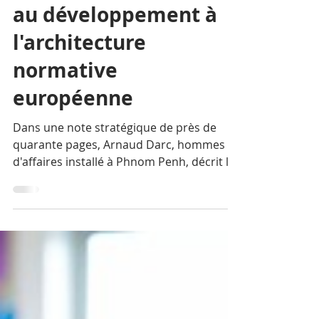
La Rédaction
1 mars
9 min de lecture
Dossier : La France au
Cambodge, de l'aide
au développement à
l'architecture
normative
européenne
Dans une note stratégique de près de
quarante pages, Arnaud Darc, hommes
d'affaires installé à Phnom Penh, décrit le
basculement d'une relation fondée sur la
préférence tarifaire vers une intégration
contrainte par le droit européen. Une