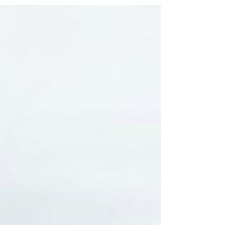
l'un des refuges les plus singuliers d'Asie
du Sud-Est. Ici, rien n'est décoratif par
hasard : chaque jarre, chaque mur,
chaque interrupteur porte un récit. Voici
les coulisses du Knai Bang Chatt,
racontées comme on raconterait un pays.