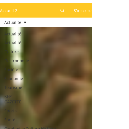
Accueil 2
S'inscrire
Actualité
Actualité
Actualité
Culture
Gastronomie
Société
Economie
Tourisme
KEP
GAZETTE
Sports
Santé
Cambodge,Culture,Histoire,