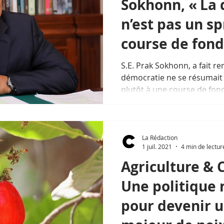
Sokhonn, « La
n’est pas un sp
course de fond
S.E. Prak Sokhonn, a fait r
démocratie ne se résumait 
plutôt à une course de fond
La Rédaction
1 juil. 2021
4 min de lectur
Agriculture &
Une politique 
pour devenir 