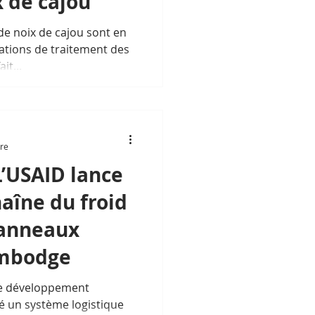
 de cajou
de noix de cajou sont en
lations de traitement des
it...
ure
L’USAID lance
haîne du froid
panneaux
ambodge
le développement
ié un système logistique