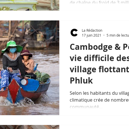
de chaîne du froid de 3 mill
La Rédaction
17 juin 2021
5 min de lect
Cambodge & Pê
vie difficile d
village flotta
Phluk
Selon les habitants du vill
climatique crée de nombreu
communauté...