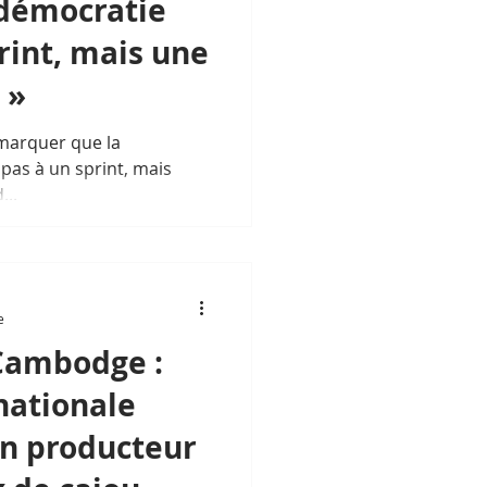
 démocratie
rint, mais une
 »
emarquer que la
pas à un sprint, mais
...
e
 Cambodge :
nationale
un producteur