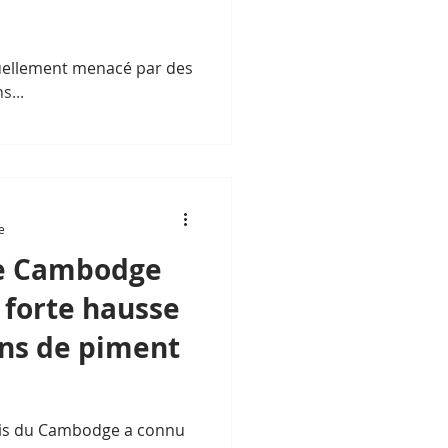
nuellement menacé par des
s...
e
 Le Cambodge
 forte hausse
ons de piment
rais du Cambodge a connu