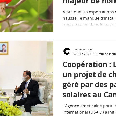
majeur de noix
Alors que les exportations 
hausse, le manque d’instal
noix de cajou dans le pays fa
La Rédaction
28 juin 2021
1 min de lect
Coopération : 
un projet de c
géré par des 
solaires au C
L’Agence américaine pour 
international (USAID) a init