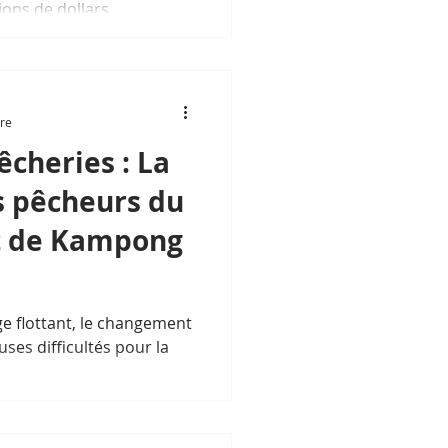
ions de dollars..
ure
cheries : La
es pêcheurs du
nt de Kampong
age flottant, le changement
ses difficultés pour la