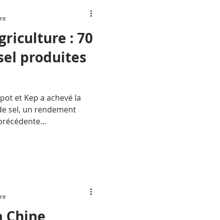
ure
riculture : 70
sel produites
pot et Kep a achevé la
de sel, un rendement
 précédente...
ure
a Chine