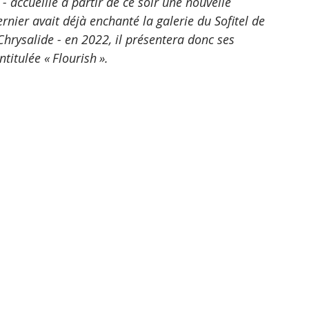
- accueille à partir de ce soir une nouvelle 
ier avait déjà enchanté la galerie du Sofitel de 
rysalide - en 2022, il présentera donc ses 
titulée « Flourish ».