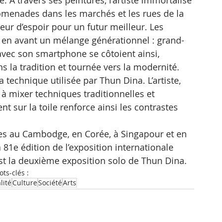
. À travers ses peintures, l’artiste immortalise 
omenades dans les marchés et les rues de la 
eur d’espoir pour un futur meilleur. Les 
en avant un mélange générationnel : grand-
avec son smartphone se côtoient ainsi, 
s la tradition et tournée vers la modernité.
a technique utilisée par Thun Dina. L’artiste, 
 à mixer techniques traditionnelles et 
t sur la toile renforce ainsi les contrastes 
s au Cambodge, en Corée, à Singapour et en 
 81e édition de l’exposition internationale 
est la deuxième exposition solo de Thun Dina.
ts-clés :
lité
Culture
Société
Arts