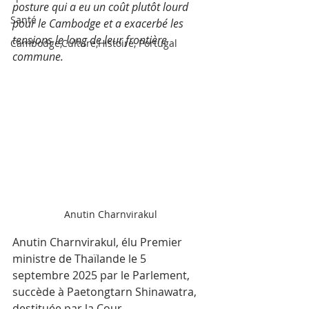
posture qui a eu un coût plutôt lourd 
Santé
pour le Cambodge et a exacerbé les 
tensions le long de leur frontière 
Cambodge,Culture,Histoire, Portugal
commune.
Anutin Charnvirakul
Anutin Charnvirakul, élu Premier 
ministre de Thaïlande le 5 
septembre 2025 par le Parlement, 
succède à Paetongtarn Shinawatra, 
destituée par la Cour 