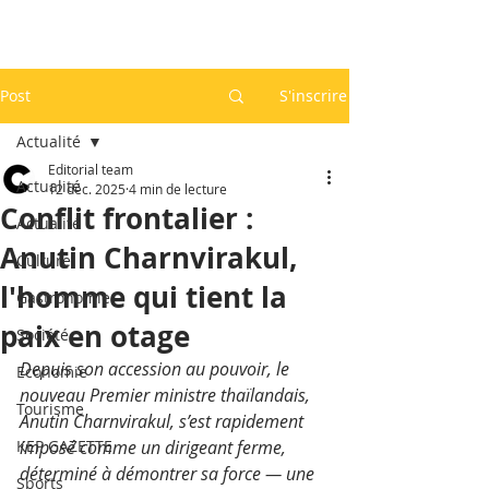
Post
S'inscrire
Actualité
Editorial team
Actualité
12 déc. 2025
4 min de lecture
Conflit frontalier :
Actualité
Anutin Charnvirakul,
Culture
l'homme qui tient la
Gastronomie
paix en otage
Société
Depuis son accession au pouvoir, le 
Economie
nouveau Premier ministre thaïlandais, 
Tourisme
Anutin Charnvirakul, s’est rapidement 
KEP GAZETTE
imposé comme un dirigeant ferme, 
déterminé à démontrer sa force — une 
Sports