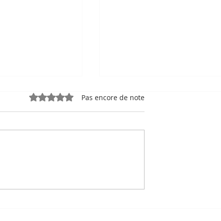
Noté 0 étoile sur 5.
Pas encore de note
e, sport-roi à
Bou Meng : le peintre qu
 Stade
a survécu en dessinant 
 de Phnom
visage de ses bourreaux
Un des sept survivants 