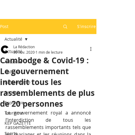
Post
S'inscrire
Actualité
La Rédaction
Actualité
30 nov. 2020
1 min de lecture
Cambodge & Covid-19 :
Actualité
Le gouvernement
Culture
interdit tous les
Gastronomie
rassemblements de plus
Société
de 20 personnes
Economie
Le gouvernement royal a annoncé 
Tourisme
l’interdiction de tous les 
KEP GAZETTE
rassemblements importants tels que 
Sports
les mariages et les réunions dans la 