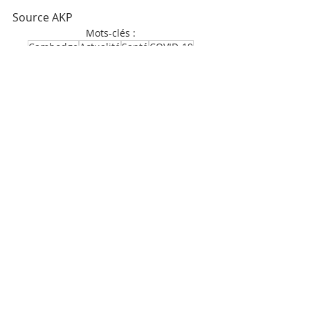
Source AKP
Mots-clés :
Cambodge
Actualité
Santé
COVID-19
Posts récents
Voir tout