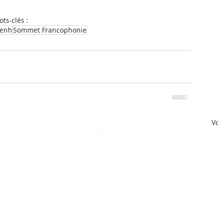
ts-clés :
enh
Sommet Francophonie
Vo