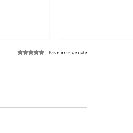
Noté 0 étoile sur 5.
Pas encore de note
ng, le sel de
Exportations : le
mme fierté
Cambodge frôle les 17,1
enne
milliards de dollars au
premier semestre 2026