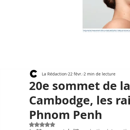
La Rédaction
22 févr.
2 min de lecture
20e sommet de la
Cambodge, les ra
Phnom Penh
Noté NaN étoiles sur 5.