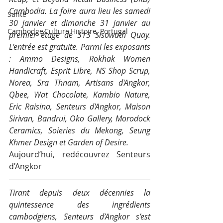
Cambodia. La foire aura lieu les samedi 
Santé
30 janvier et dimanche 31 janvier au 
Cambodge,Culture,Histoire, Portugal
premier étage de 313 Sisowath Quay. 
L'entrée est gratuite. Parmi les exposants 
: Ammo Designs, Rokhak Women 
Handicraft, Esprit Libre, NS Shop Scrup, 
Norea, Sra Thnam, Artisans d'Angkor, 
Qbee, Wat Chocolate, Kambio Nature, 
Eric Raisina, Senteurs d'Angkor, Maison 
Sirivan, Bandrui, Oko Gallery, Morodock 
Ceramics, Soieries du Mekong, Seung 
Khmer Design et Garden of Desire.
Aujourd’hui, redécouvrez Senteurs 
d’Angkor
Tirant depuis deux décennies la 
quintessence des ingrédients 
cambodgiens, Senteurs d’Angkor s’est 