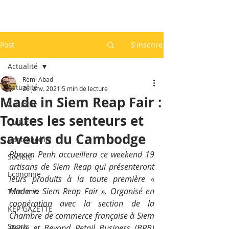
Post
S'inscrire
Actualité
Rémi Abad
Actualité
26 janv. 2021
5 min de lecture
Made in Siem Reap Fair :
Actualité
Toutes les senteurs et
Culture
saveurs du Cambodge
Gastronomie
Phnom Penh accueillera ce weekend 19 
Société
artisans de Siem Reap qui présenteront 
Economie
leurs produits à la toute première « 
Made in Siem Reap Fair ». Organisé en 
Tourisme
coopération avec la section de la 
KEP GAZETTE
Chambre de commerce française à Siem 
Sports
Reap, et Beyond Retail Business (BRB) 