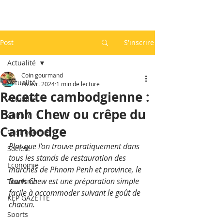
Post
S'inscrire
Actualité
Coin gourmand
Actualité
26 avr. 2024
1 min de lecture
Recette cambodgienne :
Actualité
Banh Chew ou crêpe du
Culture
Cambodge
Gastronomie
Plat que l’on trouve pratiquement dans 
Société
tous les stands de restauration des 
Economie
marchés de Phnom Penh et province, le 
Banh Chew est une préparation simple 
Tourisme
facile à accommoder suivant le goût de 
KEP GAZETTE
chacun. 
Sports