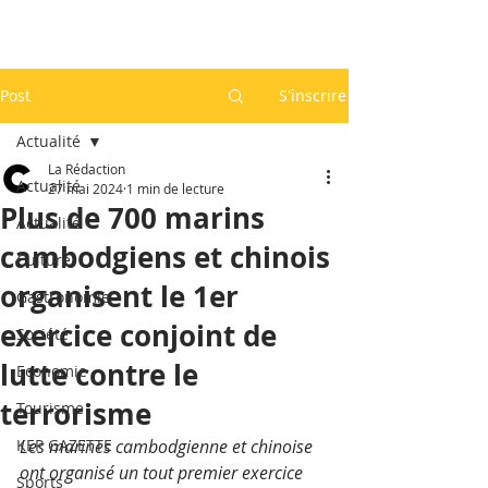
Post
S'inscrire
Actualité
La Rédaction
Actualité
27 mai 2024
1 min de lecture
Plus de 700 marins
Actualité
cambodgiens et chinois
Culture
organisent le 1er
Gastronomie
exercice conjoint de
Société
lutte contre le
Economie
terrorisme
Tourisme
KEP GAZETTE
Les marines cambodgienne et chinoise 
ont organisé un tout premier exercice 
Sports