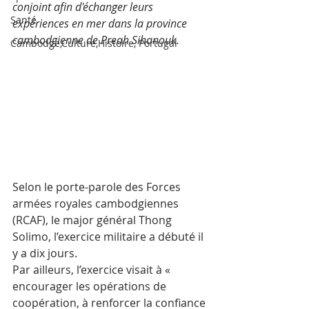
conjoint afin d'échanger leurs 
Santé
expériences en mer dans la province 
cambodgienne de Preah Sihanouk.
Cambodge,Culture,Histoire, Portugal
Selon le porte-parole des Forces 
armées royales cambodgiennes 
(RCAF), le major général Thong 
Solimo, l’exercice militaire a débuté il 
y a dix jours.
Par ailleurs, l’exercice visait à « 
encourager les opérations de 
coopération, à renforcer la confiance 