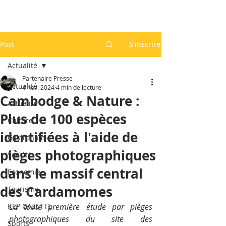
Post
S'inscrire
Actualité
Partenaire Presse
Actualité
4 nov. 2024
4 min de lecture
Cambodge & Nature :
Actualité
Plus de 100 espèces
Culture
identifiées à l'aide de
Gastronomie
pièges photographiques
Société
dans le massif central
Economie
des Cardamomes
Tourisme
KEP GAZETTE
La toute première étude par pièges 
photographiques du site des 
Sports