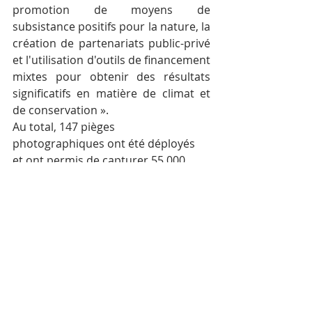
promotion de moyens de 
subsistance positifs pour la nature, la 
création de partenariats public-privé 
et l'utilisation d'outils de financement 
mixtes pour obtenir des résultats 
significatifs en matière de climat et 
de conservation ».
Au total, 147 pièges 
photographiques ont été déployés 
et ont permis de capturer 55 000 
vidéos et 22 200 images. Le 
déploiement systématique des 
pièges fournit un ensemble de 
données complet de février à 
décembre 2023.
« L'investissement de l'USAID 
dans le massif central des 
Cardamomes reflète notre 