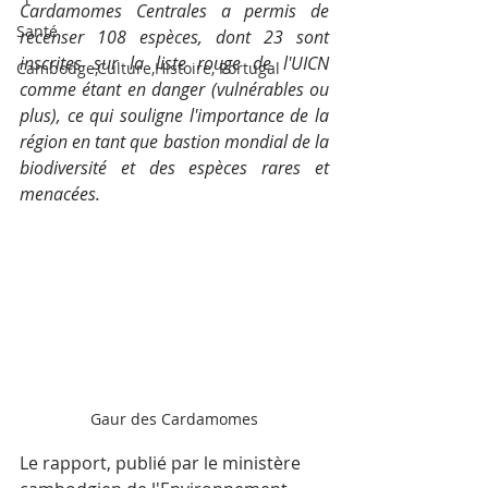
Cardamomes Centrales a permis de 
Santé
recenser 108 espèces, dont 23 sont 
inscrites sur la liste rouge de l'UICN 
Cambodge,Culture,Histoire, Portugal
comme étant en danger (vulnérables ou 
plus), ce qui souligne l'importance de la 
région en tant que bastion mondial de la 
biodiversité et des espèces rares et 
menacées.
Gaur des Cardamomes
Le rapport, publié par le ministère 