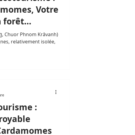
amomes, Votre
a forêt…
រវាញ, Chuor Phnom Krâvanh)
es, relativement isolée,
ure
urisme :
croyable
 Cardamomes