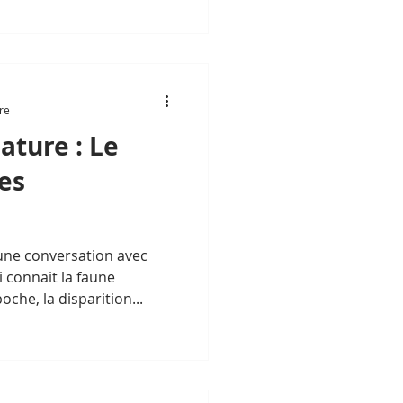
r pièges
des Cardamomes Centrales
spèces, dont 23 sont
re
ture : Le
des
une conversation avec
 connait la faune
he, la disparition...