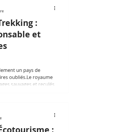
ure
rekking :
onsable et
es
lement un pays de
ires oubliés.Le royaume
ges sauvages et reculés
re
Écotourisme :