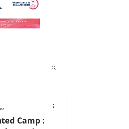
ure
ted Camp :