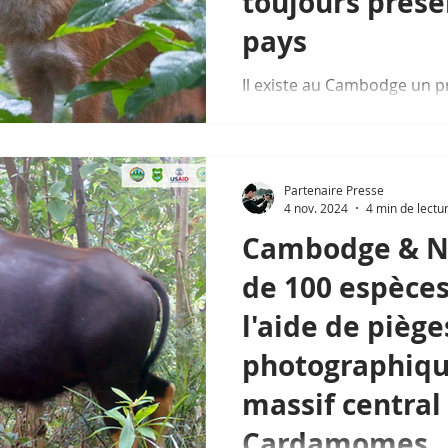
toujours prése
pays
Il existe au Cambodge un 
assez peu connu : le dhole 
sauvage de petite taille...
Partenaire Presse
4 nov. 2024
4 min de lectu
Cambodge & Na
de 100 espèces
l'aide de piège
photographiqu
massif central
Cardamomes