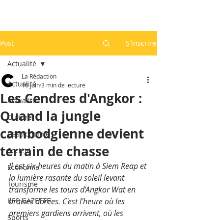
Post
S'inscrire
Actualité
La Rédaction
Actualité
16 juin
3 min de lecture
Les Cendres d'Angkor :
Actualité
Quand la jungle
Culture
cambodgienne devient
Gastronomie
terrain de chasse
Société
Il est six heures du matin à Siem Reap et 
Economie
la lumière rasante du soleil levant 
Tourisme
transforme les tours d'Angkor Wat en 
KEP GAZETTE
braises dorées. C'est l'heure où les 
premiers gardiens arrivent, où les 
Sports