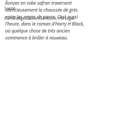
bonzes en robe safran traversent 
Santé
silencieusement la chaussée de grès 
entre les nagas de pierre. C'est aussi 
Cambodge,Culture,Histoire, Portugal
l'heure, dans le roman d'Harry H Black, 
où quelque chose de très ancien 
commence à brûler à nouveau.