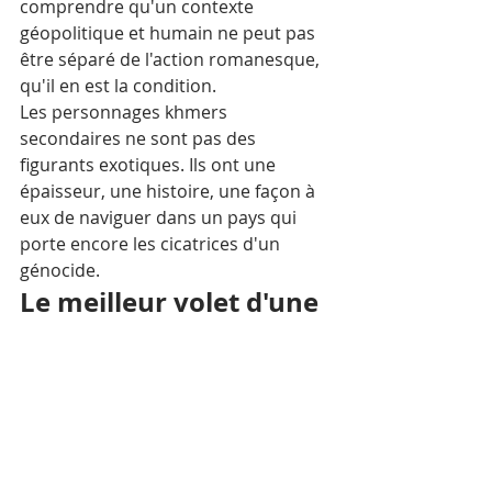
comprendre qu'un contexte 
géopolitique et humain ne peut pas 
être séparé de l'action romanesque, 
qu'il en est la condition. 
Les personnages khmers 
secondaires ne sont pas des 
figurants exotiques. Ils ont une 
épaisseur, une histoire, une façon à 
eux de naviguer dans un pays qui 
porte encore les cicatrices d'un 
génocide.
Le meilleur volet d'une 
série déjà solide
La série Jack Rourke compte déjà 
plusieurs volumes — 
The Lost 
Temples of Mondulkiri
 dans les jungles 
du nord-est cambodgien, 
Coral 
Grave
 dans les mers du Pacifique, 
The 