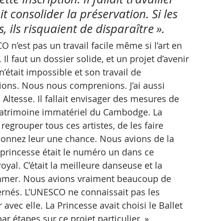
ait consolider la préservation. Si les 
, ils risquaient de disparaître ».
O n’est pas un travail facile même si l’art en 
l faut un dossier solide, et un projet d’avenir 
n’était impossible et son travail de 
ions. Nous nous comprenions. J’ai aussi 
Altesse. Il fallait envisager des mesures de 
patrimoine immatériel du Cambodge. La 
regrouper tous ces artistes, de les faire 
r, donnez leur une chance. Nous avions de la 
a princesse était le numéro un dans ce 
royal. C’était la meilleure danseuse et la 
 khmer. Nous avions vraiment beaucoup de 
ernés. L’UNESCO ne connaissait pas les 
r avec elle. La Princesse avait choisi le Ballet 
par étapes sur ce projet particulier. »