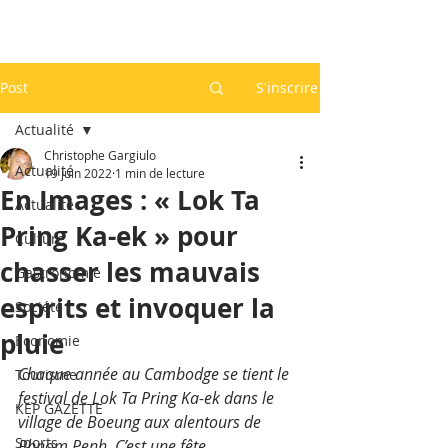
Post
S'inscrire
Actualité
Christophe Gargiulo
Actualité
19 juin 2022
1 min de lecture
En Images : « Lok Ta
Actualité
Pring Ka-ek » pour
Culture
chasser les mauvais
Gastronomie
esprits et invoquer la
Société
pluie
Economie
Chaque année au Cambodge se tient le 
Tourisme
festival de Lok Ta Pring Ka-ek dans le 
KEP GAZETTE
village de Boeung aux alentours de 
Sports
Phnom Penh. C’est une fête 