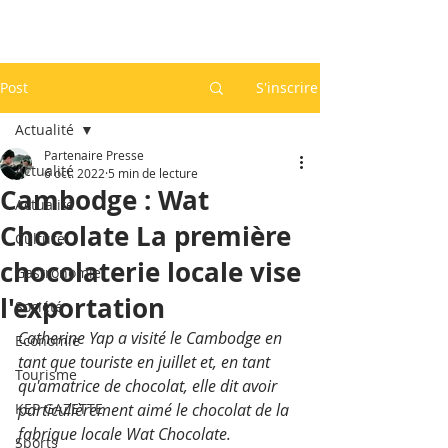
Post
S'inscrire
Actualité
Partenaire Presse
Actualité
6 oct. 2022
5 min de lecture
Cambodge : Wat
Actualité
Chocolate La première
Culture
chocolaterie locale vise
Gastronomie
l'exportation
Société
Catherine Yap a visité le Cambodge en 
Economie
tant que touriste en juillet et, en tant 
Tourisme
qu'amatrice de chocolat, elle dit avoir 
KEP GAZETTE
particulièrement aimé le chocolat de la 
fabrique locale Wat Chocolate.
Sports