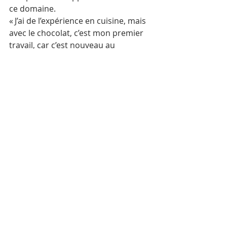
ce domaine.
« J’ai de l’expérience en cuisine, mais 
avec le chocolat, c’est mon premier 
travail, car c’est nouveau au 
Cambodge. Je travaille dans l’usine 
depuis environ un an », explique-t-
elle. 
« En travaillant pour Wat 
Chocolate, j’ai appris et j’ai fini 
par comprendre tellement de 
choses sur le chocolat que je 
ne connaissais pas auparavant 
et, chose importante, je peux 
maintenant dire que je sais 
comment fabriquer du 
chocolat. »