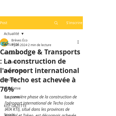
Post
S'inscrire
Actualité
Brèves Éco
Actualité
7 juin 2024
2 min de lecture
Cambodge & Transports
Actualité
: La construction de
Culture
l'aéroport international
Gastronomie
de Techo est achevée à
Société
76%
Economie
La première phase de la construction de 
Tourisme
l'aéroport international de Techo (code 
KEP GAZETTE
IATA KTI), situé dans les provinces de 
Sports
Kandal et Takeo, est désormais achevée 