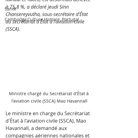
à 75,8 %, a déclaré jeudi Sinn 
Santé
Chansereyvutha, sous-secrétaire d'État 
Cambodge,Culture,Histoire, Portugal
au secrétariat d'État à l'aviation civile 
(SSCA).
Ministre chargé du Secrétariat d'État à 
l'aviation civile (SSCA) Mao Havannall
Le ministre en charge du Secrétariat 
d'État à l'aviation civile (SSCA), Mao 
Havannall, a demandé aux 
compagnies aériennes nationales et 