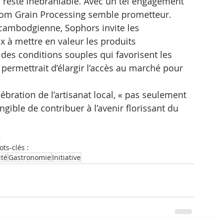
s reste inébranlable. Avec un tel engagement 
y Mom Grain Processing semble prometteur.
cambodgienne, Sophors invite les 
 à mettre en valeur les produits 
des conditions souples qui favorisent les 
a permettrait d’élargir l’accès au marché pour 
lébration de l’artisanat local, « pas seulement 
gible de contribuer à l’avenir florissant du 
t
ts-clés :
ité
Gastronomie
Initiative