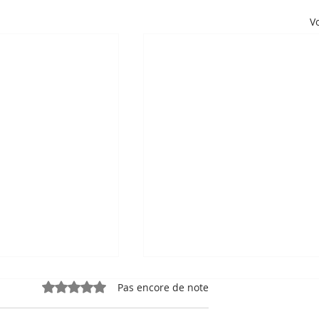
Vo
Noté 0 étoile sur 5.
Pas encore de note