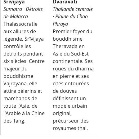
Śrīvijaya
Dvāravatī
Sumatra · Détroits 
Thaïlande centrale 
de Malacca
· Plaine du Chao 
Thalassocratie 
Phraya
aux allures de 
Premier foyer du 
légende, Śrīvijaya 
bouddhisme 
contrôle les 
Theravāda en 
détroits pendant 
Asie du Sud-Est 
six siècles. Centre 
continentale. Ses 
majeur du 
roues du dharma 
bouddhisme 
en pierre et ses 
Vajrayāna, elle 
cités entourées 
attire pèlerins et 
de douves 
marchands de 
définissent un 
toute l'Asie, de 
modèle urbain 
l'Arabie à la Chine 
original, 
des Tang.
précurseur des 
royaumes thai.