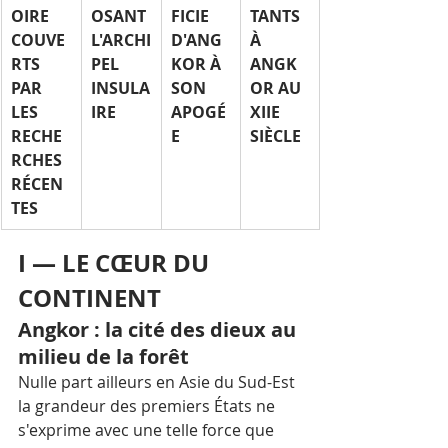
OIRE 
OSANT 
FICIE 
TANTS 
COUVE
L'ARCHI
D'ANG
À 
RTS 
PEL 
KOR À 
ANGK
PAR 
INSULA
SON 
OR AU 
LES 
IRE
APOGÉ
XIIE 
RECHE
E
SIÈCLE
RCHES 
RÉCEN
TES
I — LE CŒUR DU 
CONTINENT
Angkor : la cité des dieux au 
milieu de la forêt
Nulle part ailleurs en Asie du Sud-Est 
la grandeur des premiers États ne 
s'exprime avec une telle force que 