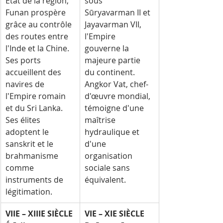
État de la région, 
sous 
Funan prospère 
Sūryavarman II et 
grâce au contrôle 
Jayavarman VII, 
des routes entre 
l'Empire 
l'Inde et la Chine. 
gouverne la 
Ses ports 
majeure partie 
accueillent des 
du continent. 
navires de 
Angkor Vat, chef-
l'Empire romain 
d'œuvre mondial, 
et du Sri Lanka. 
témoigne d'une 
Ses élites 
maîtrise 
adoptent le 
hydraulique et 
sanskrit et le 
d'une 
brahmanisme 
organisation 
comme 
sociale sans 
instruments de 
équivalent.
légitimation.
VIIE – XIIIE SIÈCLE
VIE – XIE SIÈCLE