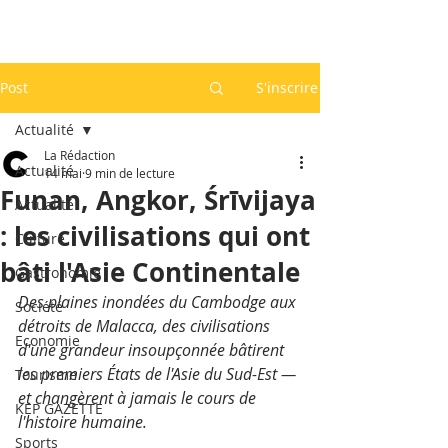
Post
S'inscrire
Actualité
La Rédaction
Actualité
14 mai
9 min de lecture
Funan, Angkor, Śrīvijaya
Actualité
: les civilisations qui ont
Culture
bâti l'Asie Continentale
Gastronomie
Des plaines inondées du Cambodge aux 
Société
détroits de Malacca, des civilisations 
Economie
d'une grandeur insoupçonnée bâtirent 
les premiers États de l'Asie du Sud-Est — 
Tourisme
et changèrent à jamais le cours de 
KEP GAZETTE
l'histoire humaine.
Sports