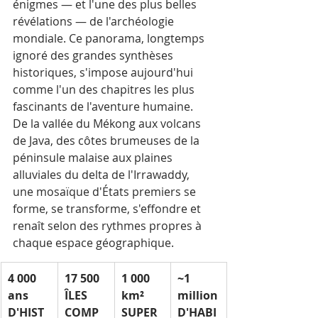
énigmes — et l'une des plus belles 
révélations — de l'archéologie 
mondiale. Ce panorama, longtemps 
ignoré des grandes synthèses 
historiques, s'impose aujourd'hui 
comme l'un des chapitres les plus 
fascinants de l'aventure humaine.
De la vallée du Mékong aux volcans 
de Java, des côtes brumeuses de la 
péninsule malaise aux plaines 
alluviales du delta de l'Irrawaddy, 
une mosaïque d'États premiers se 
forme, se transforme, s'effondre et 
renaît selon des rythmes propres à 
chaque espace géographique.
4 000 
17 500
1 000 
~1 
ans
ÎLES 
km²
million
D'HIST
COMP
SUPER
D'HABI