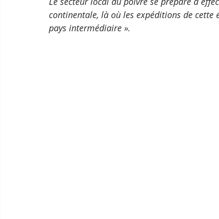
Le secteur local du poivre se prépare à effec
continentale, là où les expéditions de cette
pays intermédiaire ».