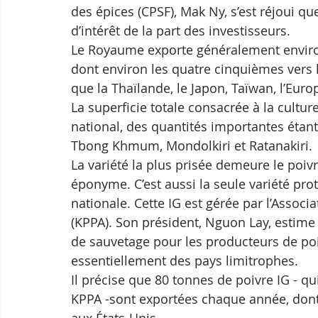
des épices (CPSF), Mak Ny, s’est réjoui q
d’intérêt de la part des investisseurs.
Le Royaume exporte généralement enviro
dont environ les quatre cinquièmes vers l
que la Thaïlande, le Japon, Taïwan, l’Europ
La superficie totale consacrée à la cultur
national, des quantités importantes étan
Tbong Khmum, Mondolkiri et Ratanakiri.
La variété la plus prisée demeure le poiv
éponyme. C’est aussi la seule variété pro
nationale. Cette IG est gérée par l’Assoc
(KPPA). Son président, Nguon Lay, estime
de sauvetage pour les producteurs de po
essentiellement des pays limitrophes.
Il précise que 80 tonnes de poivre IG - qu
KPPA -sont exportées chaque année, dont l