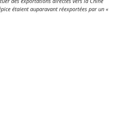
tuer des exportations directes vers la Chine 
 épice étaient auparavant réexportées par un « 