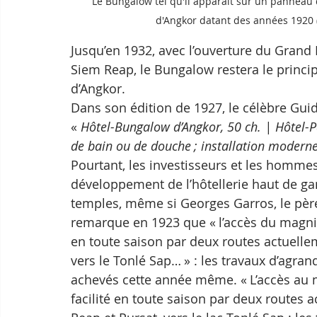
Le Bungalow tel qu'il apparaît sur un panneau 
d'Angkor datant des années 1920 
Jusqu’en 1932, avec l’ouverture du Grand H
Siem Reap, le Bungalow restera le princi
d’Angkor. 
Dans son édition de 1927, le célèbre Gui
« 
Hôtel-Bungalow d’Angkor, 50 ch. | Hôtel-Pa
de bain ou de douche ; installation modern
Pourtant, les investisseurs et les hommes
développement de l’hôtellerie haut de gam
temples, même si Georges Garros, le père
remarque en 1923 que « l’accès du magnif
en toute saison par deux routes actuelle
vers le Tonlé Sap… » : les travaux d’agr
achevés cette année même. « L’accès au 
facilité en toute saison par deux routes 