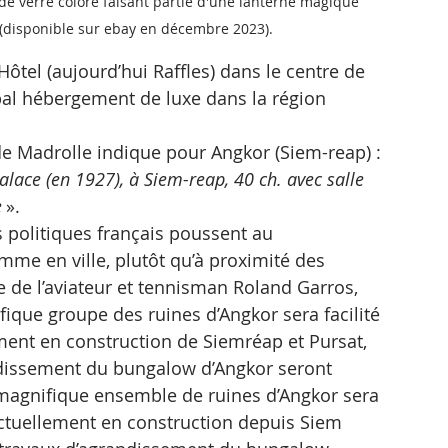
de verre coloré faisant partie d'une lanterne magique 
(disponible sur ebay en décembre 2023).
ôtel (aujourd’hui Raffles) dans le centre de 
pal hébergement de luxe dans la région 
de Madrolle indique pour Angkor (Siem-reap) : 
lace (en 1927), à Siem-reap, 40 ch. avec salle 
e
 ».
 politiques français poussent au 
me en ville, plutôt qu’à proximité des 
 de l’aviateur et tennisman Roland Garros, 
ique groupe des ruines d’Angkor sera facilité 
ment en construction de Siemréap et Pursat, 
andissement du bungalow d’Angkor seront 
magnifique ensemble de ruines d’Angkor sera 
actuellement en construction depuis Siem 