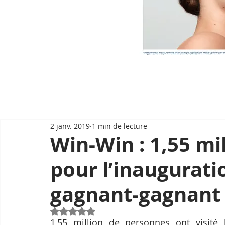
2 janv. 2019
1 min de lecture
Win-Win : 1,55 mil
pour l’inaugura
gagnant-gagnant
Noté NaN étoiles sur 5.
1,55 million de personnes ont visit