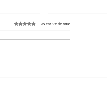
Noté 0 étoile sur 5.
Pas encore de note
rpelès, la
Le Cambodge et l'OIF
qui a rendu au
signent un plan d'action
a clé de ses
quinquennal pour
xtes
renforcer l'enseignemen
du français