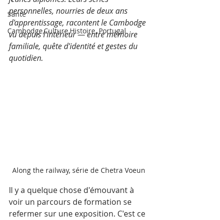
personnelles, nourries de deux ans 
Santé
d'apprentissage, racontent le Cambodge 
Cambodge,Culture,Histoire, Portugal
vu depuis l'intérieur — entre mémoire 
familiale, quête d'identité et gestes du 
quotidien.
Along the railway, série de Chetra Voeun
Il y a quelque chose d'émouvant à 
voir un parcours de formation se 
refermer sur une exposition. C'est ce 