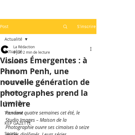
Post
S'inscrire
Actualité
La Rédaction
Actualité
8 juil.
2 min de lecture
Visions Émergentes : à
Actualité
Phnom Penh, une
Culture
nouvelle génération de
Gastronomie
photographes prend la
Société
lumière
Economie
Pendant quatre semaines cet été, le 
Tourisme
Studio Images – Maison de la 
KEP GAZETTE
Photographie ouvre ses cimaises à seize 
Sports
jeunes diplômés. Leurs séries 