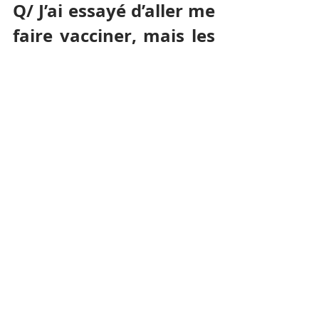
Q/ J’ai essayé d’aller me 
faire vacciner, mais les 
hôpitaux cambodgiens 
me demandent une 
lettre de l’ambassade, 
que faire ?
R/ Nous avons entendu dire que 
certains hôpitaux demandent une 
lettre de l’Ambassade pour les 
Français qui souhaitent se faire 
vacciner. Certains Français nous 
ayant appelés sur ce sujet, comme 
nous n’avions reçu aucune 
information sur ce point, nous en 
avons demandé aux autorités 
cambodgiennes. Nous mettrons à 