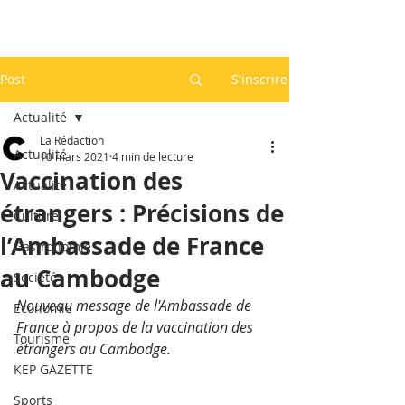
Post
S'inscrire
Actualité
La Rédaction
Actualité
10 mars 2021
4 min de lecture
Vaccination des
Actualité
étrangers : Précisions de
Culture
l’Ambassade de France
Gastronomie
au Cambodge
Société
Nouveau message de l'Ambassade de 
Economie
France à propos de la vaccination des 
Tourisme
étrangers au Cambodge.
KEP GAZETTE
Sports