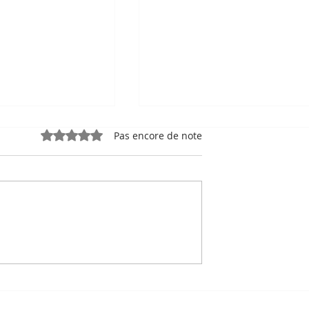
Noté 0 étoile sur 5.
Pas encore de note
e, sport-roi à
Bou Meng : le peintre qu
 Stade
a survécu en dessinant 
 de Phnom
visage de ses bourreaux
Un des sept survivants 