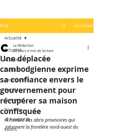
Post
S'inscrire
Actualité
La Rédaction
Actualité
23 mars
4 min de lecture
Une déplacée
Actualité
cambodgienne exprime
Culture
sa confiance envers le
Gastronomie
gouvernement pour
Société
récupérer sa maison
Economie
confisquée
Tourisme
KEP GAZETTE
À l’ombre des abris provisoires qui 
jalonnent la frontière nord-ouest du 
Sports