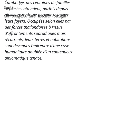
Cambodge, des centaines de familles 
Santé
déplacées attendent, parfois depuis 
plusieurs mois, de pouvoir regagner 
Cambodge,Culture,Histoire, Portugal
leurs foyers. Occupées selon elles par 
des forces thaïlandaises à l’issue 
d’affrontements sporadiques mais 
récurrents, leurs terres et habitations 
sont devenues l’épicentre d’une crise 
humanitaire doublée d’un contentieux 
diplomatique tenace. 