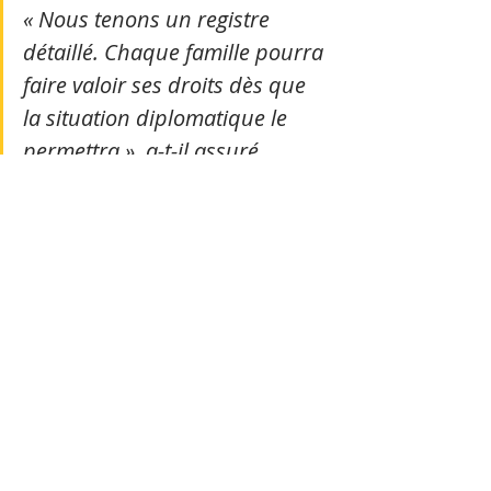
« Nous tenons un registre 
détaillé. Chaque famille pourra 
faire valoir ses droits dès que 
la situation diplomatique le 
permettra », a-t-il assuré.
En attendant, la vie dans les sites de 
relocalisation s’organise autour de 
priorités immédiates : accès à l’eau 
potable, scolarisation des enfants, et 
reprise d’activités génératrices de 
revenus. Plusieurs ONG locales, en 
partenariat avec la Croix-Rouge 
cambodgienne, ont mis en place des 
programmes de soutien 
psychologique et de microcrédit. 
Pourtant, l’incertitude demeure le 
principal fardeau.