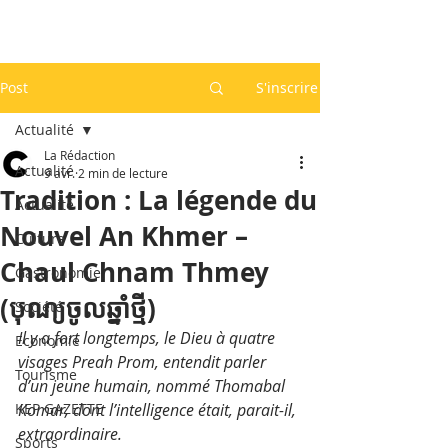
Post
S'inscrire
Actualité
La Rédaction
Actualité
9 avr.
2 min de lecture
Tradition : La légende du
Actualité
Nouvel An Khmer –
Culture
Chaul Chnam Thmey
Gastronomie
(បុណ្យចូលឆ្នាំថ្មី)
Société
Il y a fort longtemps, le Dieu à quatre 
Economie
visages Preah Prom, entendit parler 
Tourisme
d’un jeune humain, nommé Thomabal 
KEP GAZETTE
Komar, dont l’intelligence était, parait-il, 
extraordinaire. 
Sports