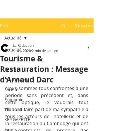
Post
S'inscrire
Actualité
La Rédaction
Actualité
1 avr. 2020
2 min de lecture
Tourisme &
Actualité
Restauration : Message
Culture
d'Arnaud Darc
Gastronomie
Nous sommes tous confrontés à une 
Société
période sans précédent et, dans 
Economie
cette optique, je voudrais tout 
d’abord faire part de ma sympathie à 
Tourisme
tous les acteurs de l’hôtellerie et de 
KEP GAZETTE
la restauration au Cambodge qui ont 
Sports
été contraints de prendre des 