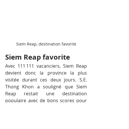
Siem Reap, destination favorite
Siem Reap favorite
Avec 111 111 vacanciers, Siem Reap 
devient donc la province la plus 
visitée durant ces deux jours. S.E. 
Thong Khon a souligné que Siem 
Reap restait une destination 
populaire avec de bons scores pour 
les visites des temples, mais aussi 
des communautés touristiques 
comme Wat Phnom Kulen, Prey Teuk 
Chob, Khnar Po, Trav Kod, Boeung 