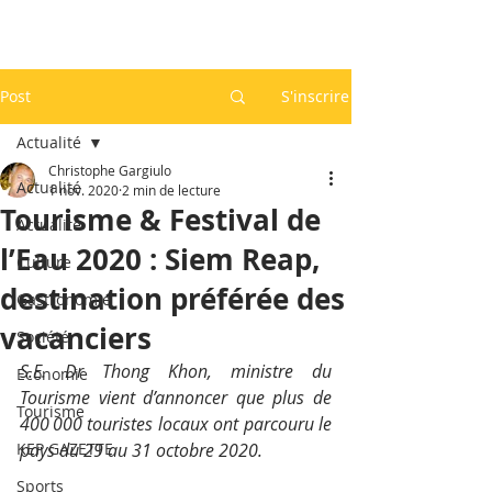
Post
S'inscrire
Actualité
Christophe Gargiulo
Actualité
1 nov. 2020
2 min de lecture
Tourisme & Festival de
Actualité
l’Eau 2020 : Siem Reap,
Culture
destination préférée des
Gastronomie
vacanciers
Société
S.E. Dr Thong Khon, ministre du 
Economie
Tourisme vient d’annoncer que plus de 
Tourisme
400 000 touristes locaux ont parcouru le 
KEP GAZETTE
pays du 29 au 31 octobre 2020.
Sports