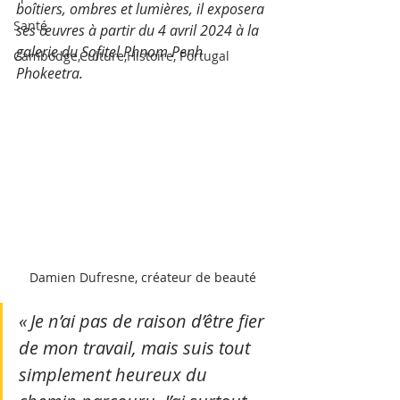
boîtiers, ombres et lumières, il exposera 
Santé
ses œuvres à partir du 4 avril 2024 à la 
galerie du Sofitel Phnom Penh 
Cambodge,Culture,Histoire, Portugal
Phokeetra.
Damien Dufresne, créateur de beauté
« Je n’ai pas de raison d’être fier 
de mon travail, mais suis tout 
simplement heureux du 