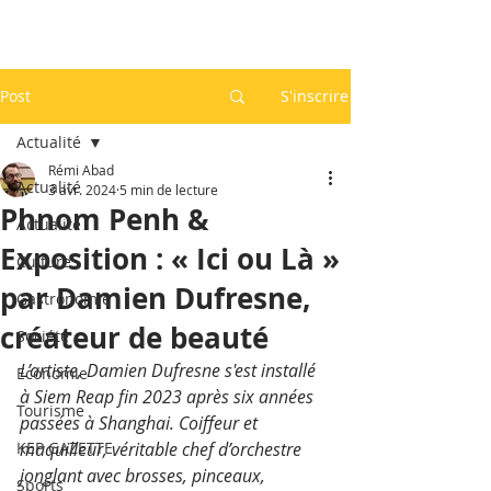
Post
S'inscrire
Actualité
Rémi Abad
Actualité
3 avr. 2024
5 min de lecture
Phnom Penh &
Actualité
Exposition : « Ici ou Là »
Culture
par Damien Dufresne,
Gastronomie
créateur de beauté
Société
L’artiste, Damien Dufresne s'est installé 
Economie
à Siem Reap fin 2023 après six années 
Tourisme
passées à Shanghai. Coiffeur et 
KEP GAZETTE
maquilleur, véritable chef d’orchestre 
jonglant avec brosses, pinceaux, 
Sports