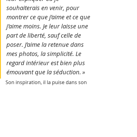
souhaiterais en venir, pour 
montrer ce que j’aime et ce que 
j’aime moins. Je leur laisse une 
part de liberté, sauf celle de 
poser. J’aime la retenue dans 
mes photos, la simplicité. Le 
regard intérieur est bien plus 
émouvant que la séduction. » 
Son inspiration, il la puise dans son 
vécu, ses hauts et ses bas, ses joies 
et ses peines, ses histoires et ses 
chagrins d’amour, ses rires et sa 
mélancolie. C’est tout cela qu’il tente 
d’écrire sur le visage de ses modèles. 