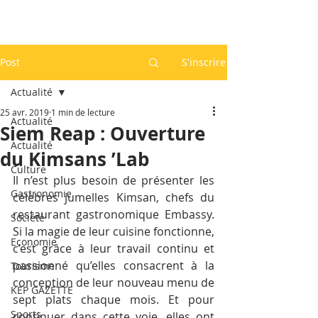
Post
S'inscrire
Actualité
25 avr. 2019
1 min de lecture
Actualité
Siem Reap : Ouverture
Actualité
du Kimsans ’Lab
Culture
Il n’est plus besoin de présenter les 
Gastronomie
célèbres jumelles Kimsan, chefs du 
restaurant gastronomique Embassy. 
Société
Si la magie de leur cuisine fonctionne, 
Economie
c’est grâce à leur travail continu et 
passionné qu’elles consacrent à la 
Tourisme
conception de leur nouveau menu de 
KEP GAZETTE
sept plats chaque mois. Et pour 
Sports
continuer dans cette voie, elles ont 