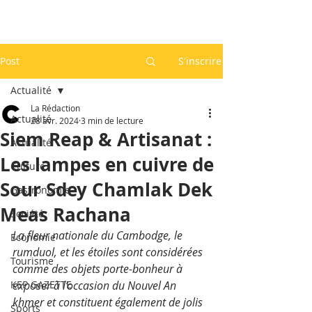
Post
S'inscrire
Actualité
La Rédaction
Actualité
28 avr. 2024
3 min de lecture
Siem Reap & Artisanat :
Actualité
Les lampes en cuivre de
Culture
Sour Sdey Chamlak Dek
Gastronomie
Meas Rachana
Société
La fleur nationale du Cambodge, le 
Economie
rumduol, et les étoiles sont considérées 
Tourisme
comme des objets porte-bonheur à 
KEP GAZETTE
exposer à l’occasion du Nouvel An 
khmer et constituent également de jolis 
Sports