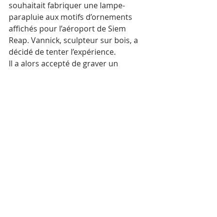
souhaitait fabriquer une lampe-
parapluie aux motifs d’ornements 
affichés pour l’aéroport de Siem 
Reap. Vannick, sculpteur sur bois, a 
décidé de tenter l’expérience.
Il a alors accepté de graver un 
parapluie d’apparat, confiant dans sa 
capacité à mener à bien cette 
nouvelle tâche. L’ancien 
entrepreneur en construction a 
depuis commencé à se détourner du 
secteur de la construction.
Depuis 2010, les lampes et les 
éventails à main qui ne coûtaient 
que 20 dollars sont passés à 180 ou 
200 dollars, avec l'apparition de 
gravures plus belles. Cependant, 
Vannick raconte qu’au début, sa 
carrière de graveur de lampes n’a 