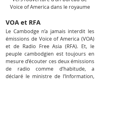
Voice of America dans le royaume
VOA et RFA
Le Cambodge n’a jamais interdit les 
émissions de Voice of America (VOA) 
et de Radio Free Asia (RFA). Et, le 
peuple cambodgien est toujours en 
mesure d’écouter ces deux émissions 
de radio comme d’habitude, a 
déclaré le ministre de l’Information, 
Khieu Kanharith, à l’ambassadeur 
américain sortant au Cambodge 
William A. Heidt lors de sa soirée 
d’adieu fin novembre 2018.
Le ministre a ajouté que le 
Cambodge souhaite que VOA et RFA 
installent leurs bureaux dans le 
royaume pour proposer une 