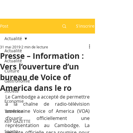
Post
S'inscrire
Actualité
31 mai 2019
2 min de lecture
Actualité
Presse – Information :
Actualité
Vers l’ouverture d’un
Culture
bureau de Voice of
Gastronomie
America dans le ro
Société
Le Cambodge a accepté de permettre 
Economie
à la chaîne de radio-télévision 
américaine Voice of America (VOA) 
Tourisme
d’ouvrir officiellement une 
KEP GAZETTE
représentation au Cambodge. La 
Sports
requête officielle sera soumise pour 