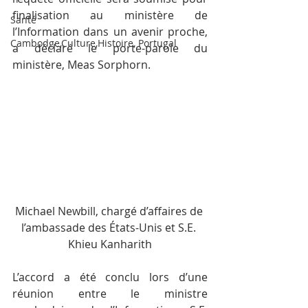
finalisation au ministère de 
Santé
l’Information dans un avenir proche, 
Cambodge,Culture,Histoire, Portugal
a déclaré le porte-parole du 
ministère, Meas Sorphorn.
Michael Newbill, chargé d’affaires de 
l’ambassade des États-Unis et S.E. 
Khieu Kanharith
L’accord a été conclu lors d’une 
réunion entre le ministre 