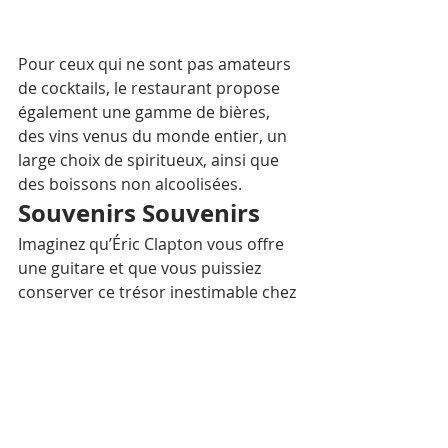
Pour ceux qui ne sont pas amateurs 
de cocktails, le restaurant propose 
également une gamme de bières, 
des vins venus du monde entier, un 
large choix de spiritueux, ainsi que 
des boissons non alcoolisées.
Souvenirs Souvenirs
Imaginez qu’Éric Clapton vous offre 
une guitare et que vous puissiez 
conserver ce trésor inestimable chez 
vous… Le Hard Rock Cafe a 
largement bâti sa réputation lorsque 
la collection de souvenirs a 
commencé. Elle est plutôt 
impressionnante.