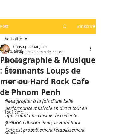
Post
S'inscrire
Actualité
Christophe Gargiulo
Actualité
26 sept. 2023
3 min de lecture
Photographie & Musique
Actualité
: Étonnants Loups de
Culture
mer au Hard Rock Cafe
Gastronomie
de Phnom Penh
Société
Pour profiter à la fois d’une belle 
Economie
performance musicale en direct tout en 
Tourisme
appréciant une cuisine d’excellente 
KEP GAZETTE
facture à Phnom Penh, le Hard Rock 
Cafe est probablement l’établissement 
Sports