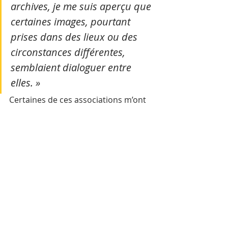
archives, je me suis aperçu que 
certaines images, pourtant 
prises dans des lieux ou des 
circonstances différentes, 
semblaient dialoguer entre 
elles. » 
Certaines de ces associations m’ont 
amusé et l’idée est venue de les 
assembler par paires, sous forme de 
diptyques. C’était aussi une manière 
d’aborder un large éventail de 
situations, sans se restreindre à un 
thème unique. Et, si l’on devait 
trouver un point commun à ces 
images, ce serait l’amour sans 
bornes porté à ce pays.