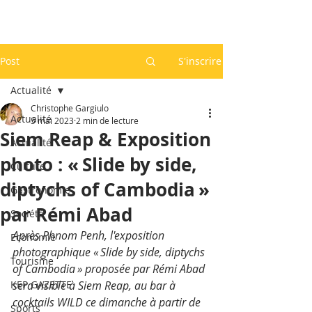
Post
S'inscrire
Actualité
Christophe Gargiulo
Actualité
5 mai 2023
2 min de lecture
Siem Reap & Exposition
Actualité
photo : « Slide by side,
Culture
diptychs of Cambodia »
Gastronomie
par Rémi Abad
Société
Après Phnom Penh, l'exposition 
Economie
photographique « Slide by side, diptychs 
Tourisme
of Cambodia » proposée par Rémi Abad 
KEP GAZETTE
sera visible à Siem Reap, au bar à 
cocktails WILD ce dimanche à partir de 
Sports