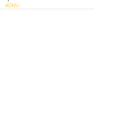
#ONU
Posts récents
Voir tout