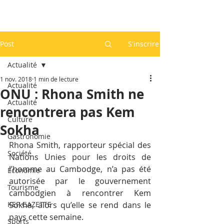
Post
S'inscrire
Actualité
1 nov. 2018
1 min de lecture
Actualité
ONU : Rhona Smith ne
Actualité
rencontrera pas Kem
Culture
Sokha
Gastronomie
Rhona Smith, rapporteur spécial des 
Société
Nations Unies pour les droits de 
l’homme au Cambodge, n’a pas été 
Economie
autorisée par le gouvernement 
Tourisme
cambodgien à rencontrer Kem 
KEP GAZETTE
Sokha, alors qu’elle se rend dans le 
pays cette semaine.
Sports