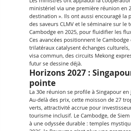
Les ministres ont applaudi la coopérat
ministériel via une première réunion en 2
destination ». Ils ont aussi encouragé l
des saveurs CLMV et le séminaire sur le to
Cambodge en 2025, pour fluidifier les flu
Ces avancées positionnent le Cambodge e
trilatéraux catalysent échanges culturels
visa commun, des circuits Mekong express, 
futur se dessine déjà.
Horizons 2027 : Singapo
pointe
La 30e réunion se profile à Singapour en
Au-delà des prix, cette moisson de 27 tr
verts, attractivité accrue pour investisseu
tourisme inclusif. Le Cambodge, de Siem R
à une odyssée durable : temples mystiques