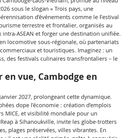
ion Cambodge-Laos-Vietnam, promue au niveau 
026 sous le slogan « Trois pays, une 
a pérennisation d’événements comme le Festival 
urisme terrestre et frontalier, organisés au 
x intra-ASEAN et forger une destination unifiée.
n locomotive sous-régionale, où partenariats 
, commerciaux et touristiques. Imaginez : un 
des festivals culinaires transfrontaliers – le 
ur en vue, Cambodge en 
 janvier 2027, prolongeant cette dynamique. 
ophées dope l’économie : création d’emplois 
rs MICE, et visibilité mondiale pour un 
eap à Sihanoukville, invite les globe-trotters 
, plages préservées, villes vibrantes. En 