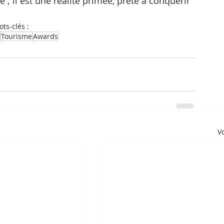
; il est une réalité primée, prête à conquérir 
ts-clés :
Tourisme
Awards
Vo