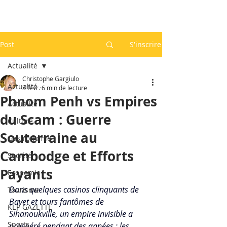
Post
S'inscrire
Actualité
Christophe Gargiulo
Actualité
3 févr.
6 min de lecture
Phnom Penh vs Empires
Actualité
du Scam : Guerre
Culture
Souterraine au
Gastronomie
Cambodge et Efforts
Société
Payants
Economie
Dans quelques casinos clinquants de 
Tourisme
Bavet et tours fantômes de 
KEP GAZETTE
Sihanoukville, un empire invisible a 
Sports
prospéré pendant des années : les 