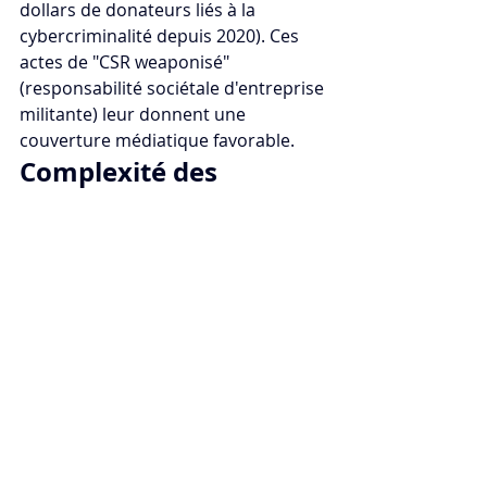
dollars de donateurs liés à la 
cybercriminalité depuis 2020). Ces 
actes de "CSR weaponisé" 
(responsabilité sociétale d'entreprise 
militante) leur donnent une 
couverture médiatique favorable.​​
Complexité des 
structures légales
Démêler ces réseaux exige une 
expertise forensic poussée : couches 
de holdings offshore (100 sociétés 
écrans pour Prince Group). Les 
rafles (plus de 5 000 arrestations en 
2025) visent souvent les exécutants, 
laissant intactes les hauts dirigeants 
de ces structures. 
L'enquête bute sur une extrême 
complexité, les relocalisations 