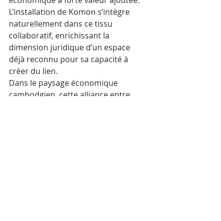
économique à forte valeur ajoutée. 
L’installation de Komon s’intègre 
naturellement dans ce tissu 
collaboratif, enrichissant la 
dimension juridique d’un espace 
déjà reconnu pour sa capacité à 
créer du lien.
Dans le paysage économique 
cambodgien, cette alliance entre 
Confluences et Komon évoque une 
conviction partagée : celle qu’un 
développement solide repose sur la 
confiance, la compétence et le 
partenariat. À travers des échanges 
constants entre entrepreneurs, 
juristes et innovateurs, c’est une 
vision du progrès à la fois humaine 
et structurée qui grandit à Phnom 
Penh.