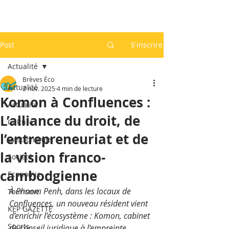
Post
S'inscrire
Actualité
Brèves Éco
Actualité
2 nov. 2025
4 min de lecture
Komon à Confluences :
Actualité
L’alliance du droit, de
Culture
l’entrepreneuriat et de
Gastronomie
la vision franco-
Société
cambodgienne
Economie
À Phnom Penh, dans les locaux de 
Tourisme
Confluences, un nouveau résident vient 
KEP GAZETTE
d’enrichir l’écosystème : Komon, cabinet 
Sports
de conseil juridique à l’empreinte 