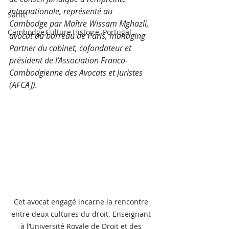
internationale, représenté au 
Santé
Cambodge par Maître Wissam Mghazli, 
Cambodge,Culture,Histoire, Portugal
avocat au barreau de Paris, managing 
Partner du cabinet, cofondateur et 
président de l’Association Franco-
Cambodgienne des Avocats et Juristes 
(AFCAJ).
Cet avocat engagé incarne la rencontre 
entre deux cultures du droit. Enseignant 
à l’Université Royale de Droit et des 