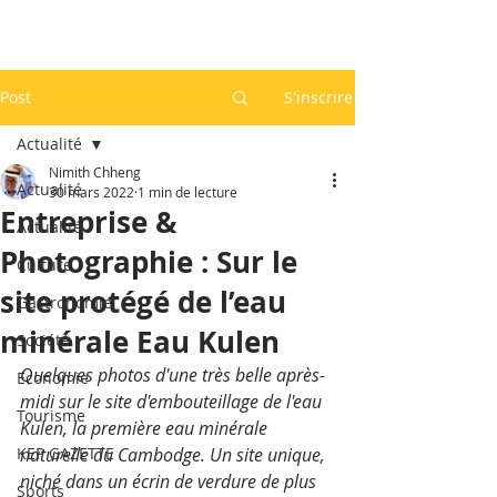
Post
S'inscrire
Actualité
Nimith Chheng
Actualité
30 mars 2022
1 min de lecture
Entreprise &
Actualité
Photographie : Sur le
Culture
site protégé de l’eau
Gastronomie
minérale Eau Kulen
Société
Quelques photos d'une très belle après-
Economie
midi sur le site d'embouteillage de l'eau 
Tourisme
Kulen, la première eau minérale 
KEP GAZETTE
naturelle du Cambodge. Un site unique, 
niché dans un écrin de verdure de plus 
Sports