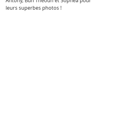
Antony, Bun Theoun et Sophea pour 
leurs superbes photos !