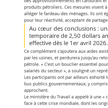
des approvisionnements en carburant et l
produits pétroliers. Ces mesures visent à 
alléger le fardeau des ménages. Ils on
pour leur réactivité, acceptant de partager
Au cœur des conclusions : un
temporaire de 2,50 dollars am
effective dès le 1er avril 2026.
Ce complément s'ajoutera aux aides exis
par les usines, et perdurera jusqu'au re
pétrole. « C'est un bouclier essentiel pou
salariés du secteur », a souligné un repr
Les participants ont par ailleurs exhorté l
bus publics gouvernementaux, y compris 
approchent. 
Le ministère du Travail a appelé à une « 
face à cette crise mondiale, dont les ori