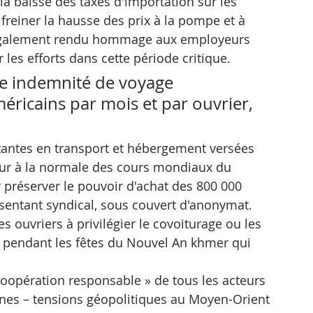
a baisse des taxes d'importation sur les 
freiner la hausse des prix à la pompe et à 
t également rendu hommage aux employeurs 
 les efforts dans cette période critique.
e indemnité de voyage 
éricains par mois et par ouvrier, 
 
tantes en transport et hébergement versées 
tour à la normale des cours mondiaux du 
r préserver le pouvoir d'achat des 800 000 
ésentant syndical, sous couvert d'anonymat.
es ouvriers à privilégier le covoiturage ou les 
pendant les fêtes du Nouvel An khmer qui 
coopération responsable » de tous les acteurs 
gines – tensions géopolitiques au Moyen-Orient 