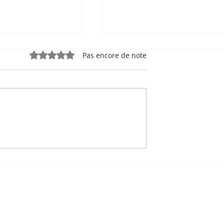
Noté 0 étoile sur 5.
Pas encore de note
e, sport-roi à
Bou Meng : le peintre qu
 Stade
a survécu en dessinant 
 de Phnom
visage de ses bourreaux
Un des sept survivants 
Tuol Sleng