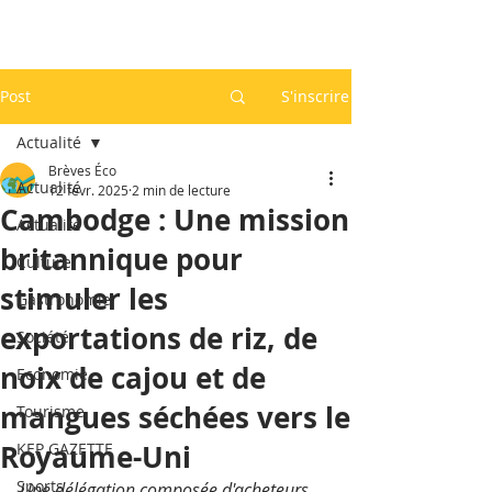
Post
S'inscrire
Actualité
Brèves Éco
Actualité
12 févr. 2025
2 min de lecture
Cambodge : Une mission
Actualité
britannique pour
Culture
stimuler les
Gastronomie
exportations de riz, de
Société
noix de cajou et de
Economie
mangues séchées vers le
Tourisme
Royaume-Uni
KEP GAZETTE
Sports
Une délégation composée d'acheteurs 