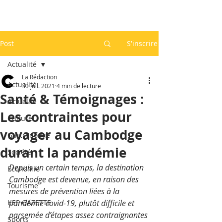
Post
S'inscrire
Actualité
La Rédaction
Actualité
30 juil. 2021
4 min de lecture
Santé & Témoignages :
Actualité
Les contraintes pour
Culture
voyager au Cambodge
Gastronomie
durant la pandémie
Société
Depuis un certain temps, la destination 
Economie
Cambodge est devenue, en raison des 
Tourisme
mesures de prévention liées à la 
KEP GAZETTE
pandémie covid-19, plutôt difficile et 
parsemée d’étapes assez contraignantes 
Sports