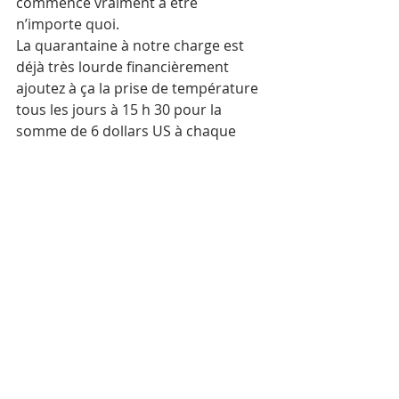
commence vraiment à être 
n’importe quoi. 
La quarantaine à notre charge est 
déjà très lourde financièrement 
ajoutez à ça la prise de température 
tous les jours à 15 h 30 pour la 
somme de 6 dollars US à chaque 
fois ! Les repas étaient corrects au 
départ et livrés à des heures 
normales. Depuis trois jours, c’est le 
délire ! Petit déjeuner livré à 7 h, 
déjeuner à 11 h et dîner à 17 h 15. Je 
vous passerai les détails de la qualité 
des repas… ainsi que leur 
température une fois livrée !!!
Nous arrivions jusqu’à aujourd’hui à 
nous faire porter quelques 
friandises de l’extérieur, mais 
apparemment depuis aujourd’hui 