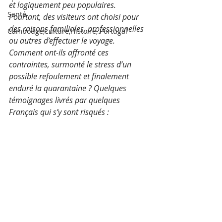
et logiquement peu populaires. 
Santé
Pourtant, des visiteurs ont choisi pour 
des raisons familiales, professionnelles 
Cambodge,Culture,Histoire, Portugal
ou autres d’effectuer le voyage. 
Comment ont-ils affronté ces 
contraintes, surmonté le stress d’un 
possible refoulement et finalement 
enduré la quarantaine ? Quelques 
témoignages livrés par quelques 
Français qui s’y sont risqués :