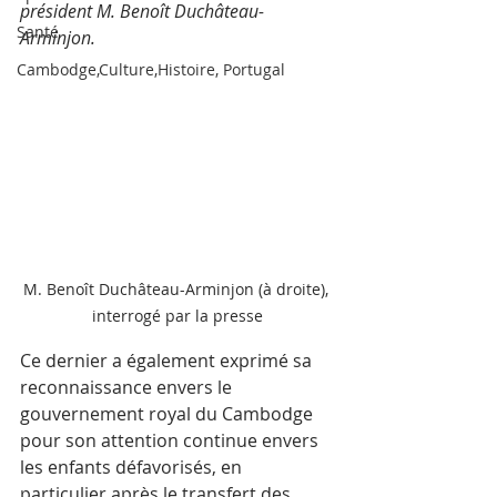
président M. Benoît Duchâteau-
Santé
Arminjon.
Cambodge,Culture,Histoire, Portugal
M. Benoît Duchâteau-Arminjon (à droite), 
interrogé par la presse
Ce dernier a également exprimé sa 
reconnaissance envers le 
gouvernement royal du Cambodge 
pour son attention continue envers 
les enfants défavorisés, en 
particulier après le transfert des 