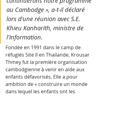
continuerons notre programme 
au Cambodge », a-t-il déclaré 
lors d'une réunion avec S.E. 
Khieu Kanharith, ministre de 
l'Information.
Fondée en 1991 dans le camp de 
réfugiés Site II en Thaïlande, Krousar 
Thmey fut la première organisation 
cambodgienne à venir en aide aux 
enfants défavorisés. Elle a pour 
ambition de « construire un monde 
dans lequel les enfants ont les 
moyens de devenir des adultes 
indépendants et responsables ». 
AKP-Chea Vannak
Mots-clés :
Cambodge
Actualité
Solidarité