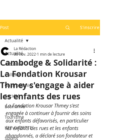
Post
S'inscrire
Actualité
La Rédaction
Actualité
30 nov. 2022
1 min de lecture
Cambodge & Solidarité :
Actualité
La Fondation Krousar
Culture
Thmey s'engage à aider
Gastronomie
les enfants des rues
Société
La Fondation Krousar Thmey s'est 
Economie
engagée à continuer à fournir des soins 
Tourisme
aux enfants défavorisés, en particulier 
KEP GAZETTE
les enfants des rues et les enfants 
abandonnés, a déclaré son fondateur et 
Sports